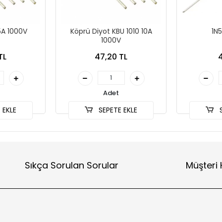
5A 1000V
Köprü Diyot KBU 1010 10A
1N5
1000V
TL
47,20 TL
4
Adet
 EKLE
SEPETE EKLE
S
Sıkça Sorulan Sorular
Müşteri 