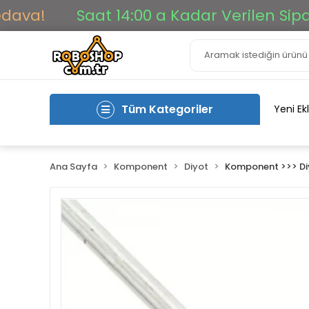
a!
Saat 14:00 a Kadar Verilen Siparişl
Tüm Kategoriler
Yeni Ek
Ana Sayfa
Komponent
Diyot
Komponent >>> Di