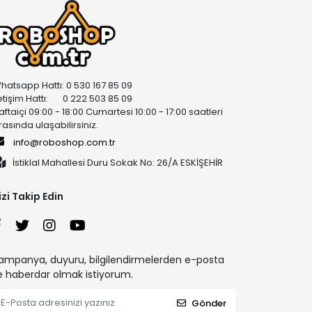
hatsapp Hattı: 0 530 167 85 09
letişim Hattı: 0 222 503 85 09
aftaiçi 09:00 - 18:00 Cumartesi 10:00 - 17:00 saatleri
rasında ulaşabilirsiniz.
info@roboshop.com.tr
İstiklal Mahallesi Duru Sokak No: 26/A ESKİŞEHİR
izi Takip Edin
ampanya, duyuru, bilgilendirmelerden e-posta
le haberdar olmak istiyorum.
Gönder