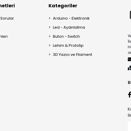
etleri
Kategoriler
 Sorular
Arduino - Elektronik
Led - Aydınlatma
W
mleri
Buton - Switch
İ
Lehim & Prototip
H
a
3D Yazıcı ve Filament
B
K
i