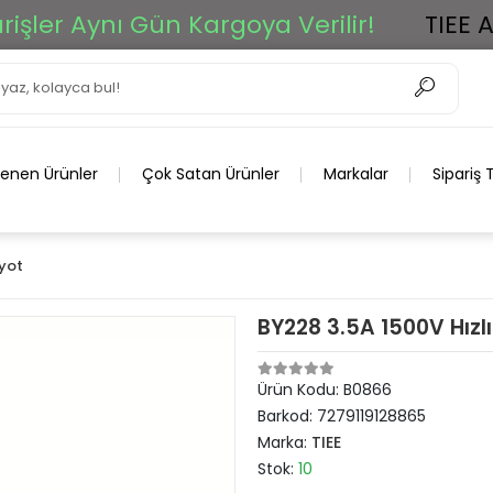
er Aynı Gün Kargoya Verilir!
TIEE Ar-G
lenen Ürünler
Çok Satan Ürünler
Markalar
Sipariş 
yot
BY228 3.5A 1500V Hızlı
Ürün Kodu:
B0866
Barkod:
7279119128865
Marka:
TIEE
Stok:
10