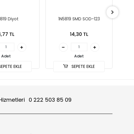
819 Diyot
1N5819 SMD SOD-123
SS24-
,77 TL
14,30 TL
Adet
Adet
EPETE EKLE
SEPETE EKLE
Hizmetleri
0 222 503 85 09