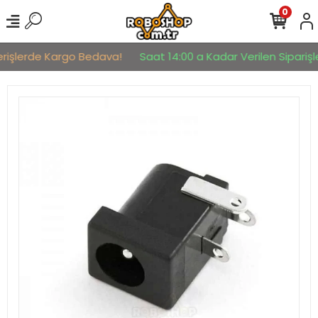
0
erişlerde Kargo Bedava!
Saat 14:00 a Kadar Verilen Siparişle