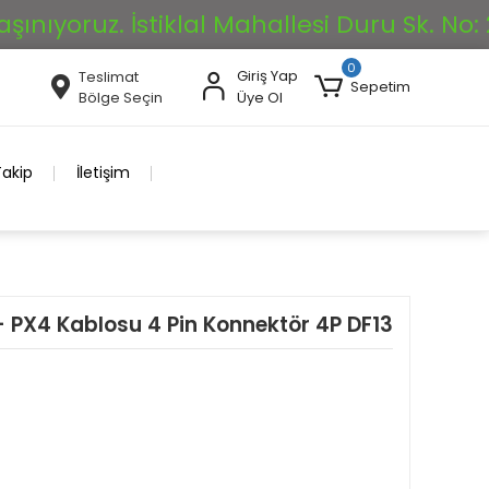
oruz. İstiklal Mahallesi Duru Sk. No: 26/A
0
Giriş Yap
Teslimat
Sepetim
Bölge Seçin
Üye Ol
Takip
İletişim
 PX4 Kablosu 4 Pin Konnektör 4P DF13