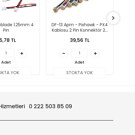
oblade 1.25mm 4
DF-13 Apm - Pixhawk - PX4
DF-1
Pin
Kablosu 2 Pin Konnektör 2P
Kabl
DF13
5,78 TL
39,56 TL
Adet
Adet
OKTA YOK
STOKTA YOK
Hizmetleri
0 222 503 85 09