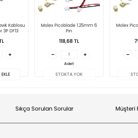
awk Kablosu
Molex Picoblade 1.25mm 6
Molex Pic
r 3P DF13
Pin
TL
118,68 TL
7
Adet
 EKLE
STOKTA YOK
ST
Sıkça Sorulan Sorular
Müşteri 