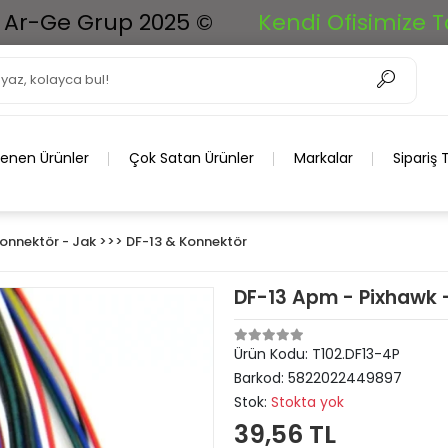
e Grup 2025 ©
Kendi Ofisimize Taşınıy
lenen Ürünler
Çok Satan Ürünler
Markalar
Sipariş 
onnektör - Jak >>> DF-13 & Konnektör
DF-13 Apm - Pixhawk -
Ürün Kodu:
T102.DF13-4P
Barkod:
5822022449897
Stok:
Stokta yok
39,56 TL