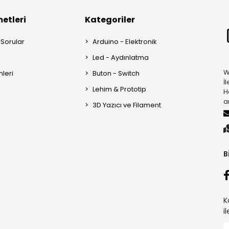
etleri
Kategoriler
 Sorular
Arduino - Elektronik
Led - Aydınlatma
W
mleri
Buton - Switch
İ
Lehim & Prototip
H
a
3D Yazıcı ve Filament
B
K
i