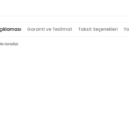
çıklaması
Garanti ve Teslimat
Taksit Seçenekleri
Yo
blo türüdür.