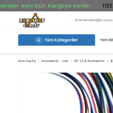
er Aynı Gün Kargoya Verilir!
TIEE Ar-G
Tüm Kategoriler
Yeni Ek
Ana Sayfa
Konnektör - Jak
DF-13 & Konnektör
K