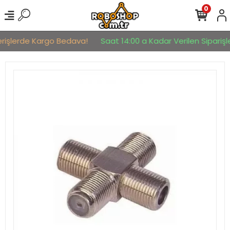
0
erişlerde Kargo Bedava!
Saat 14:00 a Kadar Verilen Siparişle