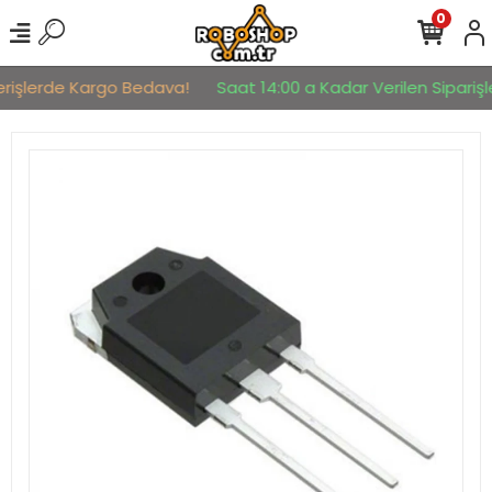
0
erişlerde Kargo Bedava!
Saat 14:00 a Kadar Verilen Siparişle