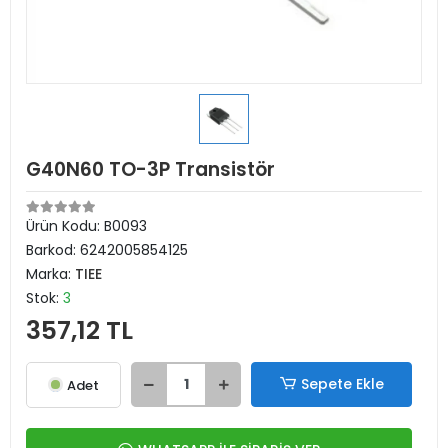
G40N60 TO-3P Transistör
Ürün Kodu:
B0093
Barkod:
6242005854125
Marka:
TIEE
Stok:
3
357,12 TL
Sepete Ekle
Adet