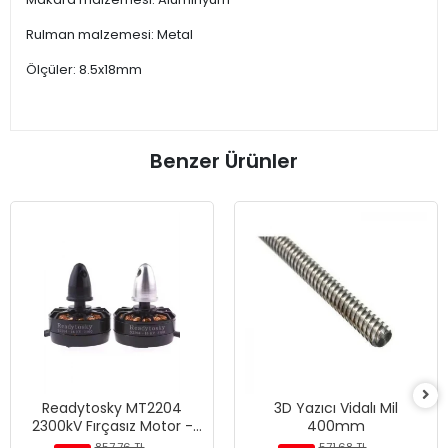
Rulman malzemesi: Metal
Ölçüler: 8.5x18mm
Benzer Ürünler
Readytosky MT2204
3D Yazıcı Vidalı Mil
2300kV Fırçasız Motor -
400mm
CCW
857,76 TL
571,68 TL