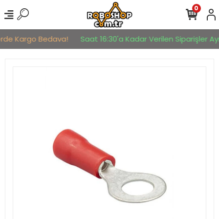
0
erde Kargo Bedava!
Saat 16:30'a Kadar Verilen Siparişler Ayn