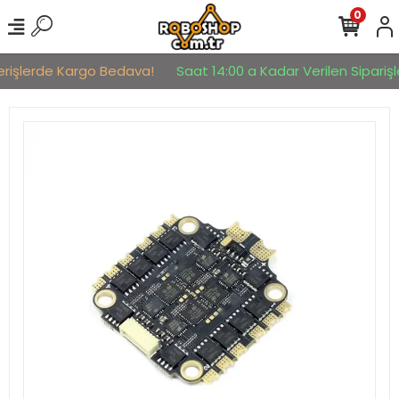
0
erişlerde Kargo Bedava!
Saat 14:00 a Kadar Verilen Siparişle