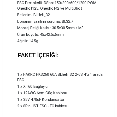
ESC Protokolü: DShot150/300/600/1200 PWM
Oneshot125, Oneshot42 ve MultiShot
Bellenim: BLHeli_32
Donanım yazılımı sürümü: BL32.7
Montaj Deliği Kalıbı : 30.5x30.5mm / M3
Ürün boyutu: 45x42.5x6mm
Ağırlık: 14.5g
PAKET İÇERİĞİ:
1 x HAKRC HK3260 60A BLheli_32 2-6S 4'ü 1 arada
ESC
1 x XT60 Bağlayıcı
1 x 12AWG 6cm Güç Kablosu
1 x 35V 470uF Kondansatör
2 x 8Pin JST ESC - FC kablosu