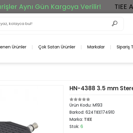
r Aynı Gün Kargoya Verilir!
TIEE Ar-G
lenen Ürünler
Çok Satan Ürünler
Markalar
Sipariş 
HN-4388 3.5 mm Stereo
Ürün Kodu:
M193
Barkod:
624TIEE174910
Marka:
TIEE
Stok:
6