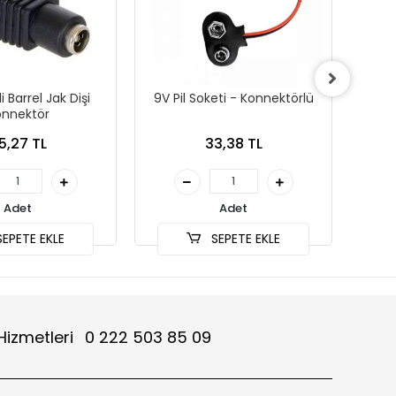
 Barrel Jak Dişi
9V Pil Soketi - Konnektörlü
DC g
onnektör
5.5*
Şarj
5,27 TL
33,38 TL
Adet
Adet
EPETE EKLE
SEPETE EKLE
Hizmetleri
0 222 503 85 09