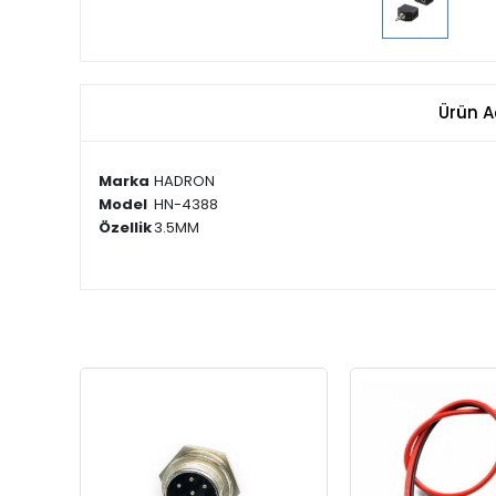
Ürün A
Marka
HADRON
Model
HN-4388
Özellik
3.5MM