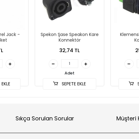
rel Jack -
Spekon Şase Speakon Kare
Klemensli
ket
Konnektör
K
TL
32,74 TL
2
Adet
 EKLE
SEPETE EKLE
S
Sıkça Sorulan Sorular
Müşteri 