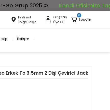
e Grup 2025 ©
Kendi Ofisimize Taşınıyo
0
Giriş Yap
Teslimat
Sepetim
Bölge Seçin
Üye Ol
Takip
İletişim
 Erkek To 3.5mm 2 Dişi Çevirici Jack