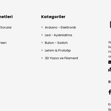
etleri
Kategoriler
 Sorular
Arduino - Elektronik
Led - Aydınlatma
W
mleri
Buton - Switch
İ
Lehim & Prototip
H
a
3D Yazıcı ve Filament
B
K
i