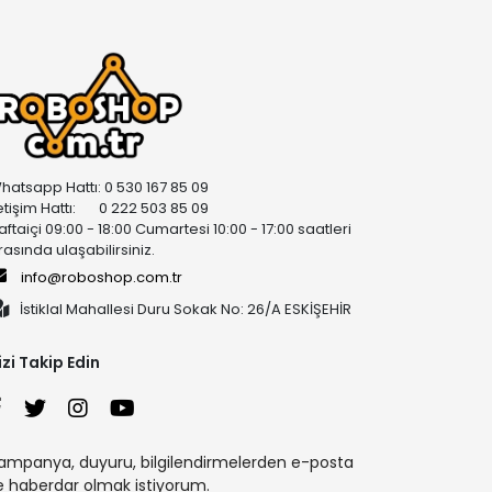
hatsapp Hattı: 0 530 167 85 09
letişim Hattı: 0 222 503 85 09
aftaiçi 09:00 - 18:00 Cumartesi 10:00 - 17:00 saatleri
rasında ulaşabilirsiniz.
info@roboshop.com.tr
İstiklal Mahallesi Duru Sokak No: 26/A ESKİŞEHİR
izi Takip Edin
ampanya, duyuru, bilgilendirmelerden e-posta
le haberdar olmak istiyorum.