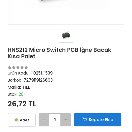
HNS212 Micro Switch PCB İğne Bacak
Kısa Palet
Ürün Kodu:
T0251.T539
Barkod:
7279119126663
Marka:
TIEE
Stok:
20+
26,72 TL
Sepete Ekle
Adet