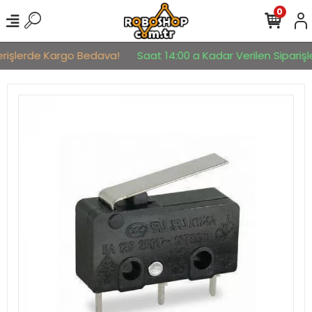
0
erişlerde Kargo Bedava!
Saat 14:00 a Kadar Verilen Siparişle