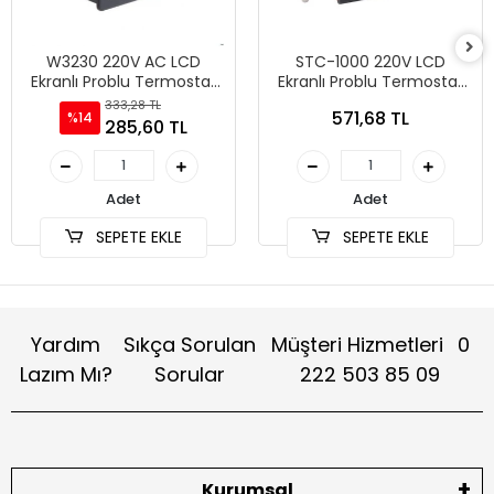
W3230 220V AC LCD
STC-1000 220V LCD
Ekranlı Problu Termostat
Ekranlı Problu Termostat
Dijital Sıcaklık Kontrol
Dijital Sıcaklık Kontrol
333,28 TL
571,68 TL
%14
Cihazı
Cihazı
285,60 TL
Adet
Adet
SEPETE EKLE
SEPETE EKLE
Yardım
Sıkça Sorulan
Müşteri Hizmetleri
0
Lazım Mı?
Sorular
222 503 85 09
Kurumsal