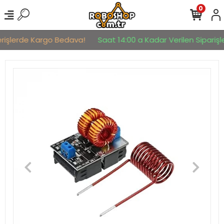
0
rişlerde Kargo Bedava!
Saat 14:00 a Kadar Verilen Siparişler