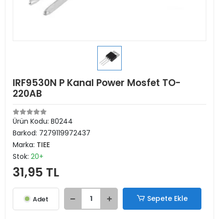
IRF9530N P Kanal Power Mosfet TO-
220AB
Ürün Kodu:
B0244
Barkod:
7279119972437
Marka:
TIEE
Stok:
20+
31,95 TL
Sepete Ekle
Adet