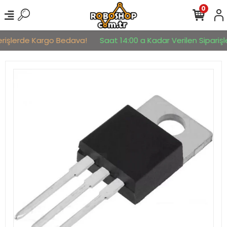
0
erişlerde Kargo Bedava!
Saat 14:00 a Kadar Verilen Siparişle