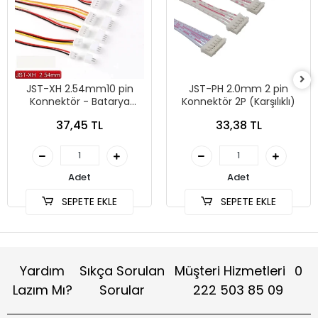
JST-XH 2.54mm10 pin
JST-PH 2.0mm 2 pin
Konnektör - Batarya
Konnektör 2P (Karşılıklı)
Balans Kablosu Seti
37,45 TL
33,38 TL
Adet
Adet
SEPETE EKLE
SEPETE EKLE
Yardım
Sıkça Sorulan
Müşteri Hizmetleri
0
Lazım Mı?
Sorular
222 503 85 09