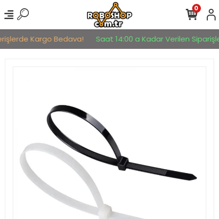
0
erişlerde Kargo Bedava!
Saat 14:00 a Kadar Verilen Siparişle