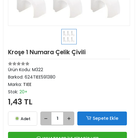
Kroşe 1 Numara Çelik Çivili
Ürün Kodu:
M322
Barkod:
624TIEE591380
Marka:
TIEE
Stok:
20+
1,43 TL
Sepete Ekle
Adet