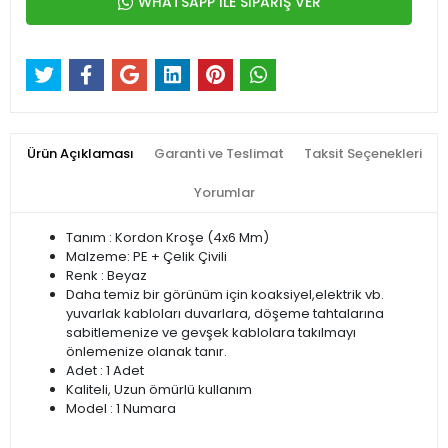
WHATSAPP İLE SİPARİŞ VER
Ürün Açıklaması
Garanti ve Teslimat
Taksit Seçenekleri
Yorumlar
Tanım : Kordon Kroşe (4x6 Mm)
Malzeme: PE + Çelik Çivili
Renk : Beyaz
Daha temiz bir görünüm için koaksiyel,elektrik vb.
yuvarlak kabloları duvarlara, döşeme tahtalarına
sabitlemenize ve gevşek kablolara takılmayı
önlemenize olanak tanır.
Adet : 1 Adet
Kaliteli, Uzun ömürlü kullanım
Model : 1 Numara