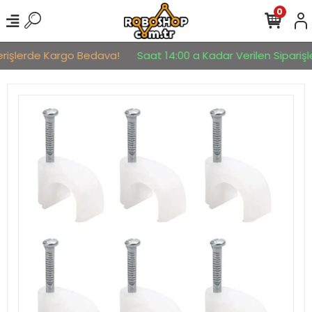
0
erişlerde Kargo Bedava!
Saat 14:00 a Kadar Verilen Siparişle