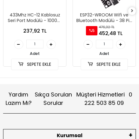
433Mhz HC-12 Kablosuz
ESP32-WROOM Wifi ve
Seri Port Modülü - 1000m
Bluetooth Modülü - 38 Pin
Menzil
Type C
476,32 TL
237,92 TL
%5
452,48 TL
Adet
Adet
SEPETE EKLE
SEPETE EKLE
Yardım
Sıkça Sorulan
Müşteri Hizmetleri
0
Lazım Mı?
Sorular
222 503 85 09
Kurumsal