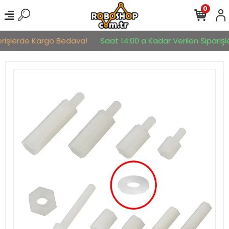
0
erişlerde Kargo Bedava!
Saat 14:00 a Kadar Verilen Siparişle