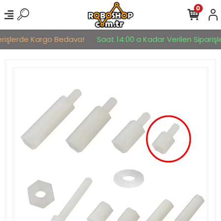
0
erişlerde Kargo Bedava!
Saat 14:00 a Kadar Verilen Siparişler