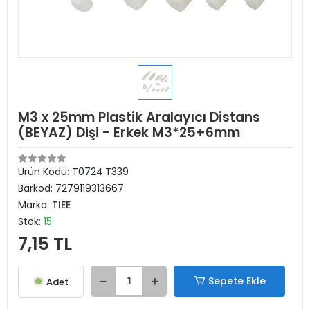
M3 x 25mm Plastik Aralayıcı Distans
(BEYAZ) Dişi - Erkek M3*25+6mm
Ürün Kodu:
T0724.T339
Barkod:
7279119313667
Marka:
TIEE
Stok:
15
7,15 TL
Sepete Ekle
Adet