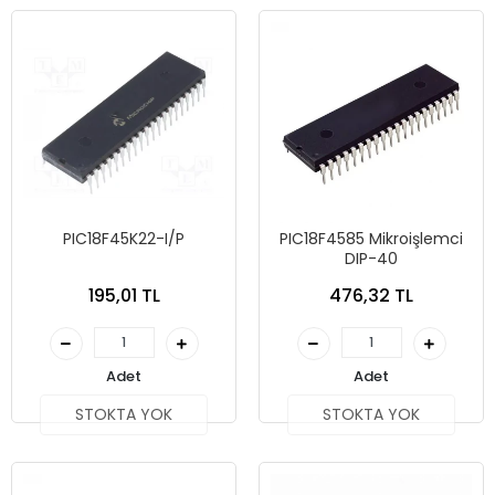
PIC18F45K22-I/P
PIC18F4585 Mikroişlemci
DIP-40
195,01 TL
476,32 TL
Adet
Adet
STOKTA YOK
STOKTA YOK