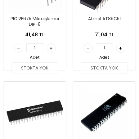
PIC12F675 Mikroişlemci
Atmel AT89C51
DIP-8
41,48 TL
71,04 TL
Adet
Adet
STOKTA YOK
STOKTA YOK