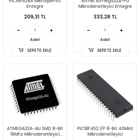
PIC16F628A Mikroişlemci
Atmel Atmega32A-PU
Entegre
Mikrodenetleyici Entegre
209,31 TL
333,28 TL
Adet
Adet
SEPETE EKLE
SEPETE EKLE
ATMEGA32A-AU SMD 8-Bit
PIC18F452 I/P 8-Bit 40MHz
16Mhz Mikrodenetleyici
Mikrodenetleyici
TQFP-44