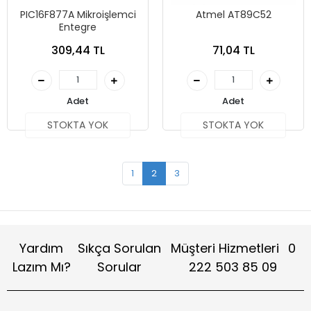
PIC16F877A Mikroişlemci
Atmel AT89C52
Entegre
309,44 TL
71,04 TL
Adet
Adet
STOKTA YOK
STOKTA YOK
1
2
3
Yardım
Sıkça Sorulan
Müşteri Hizmetleri
0
Lazım Mı?
Sorular
222 503 85 09