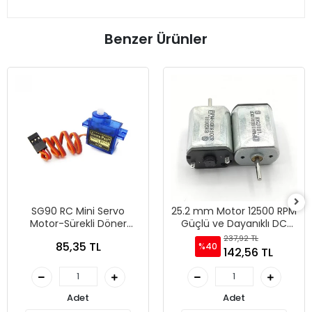
Benzer Ürünler
SG90 RC Mini Servo
25.2 mm Motor 12500 RPM
Motor-Sürekli Döner
Güçlü ve Dayanıklı DC
Devresiz
Motor
237,92 TL
85,35 TL
%40
142,56 TL
Adet
Adet