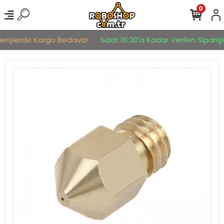
0
verişlerde Kargo Bedava!
Saat 16:30'a Kadar Verilen Siparişle