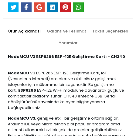
Ürün Açıklaması
Garanti ve Teslimat
Taksit Seçenekleri
Yorumlar
NodeMCU V3 ESP8266 ESP-12E Geliştirme Kartı - CH340
NodeMCU
V3 ESP8266 ESP-12E Geliştirme Kartı, IoT
(Nesnelerin İnterneti) projeleri ve akıllı cihaz geliştirmek
isteyenler için mükemmel bir seçenektir. Bu geliştirme
kartı,
ESP8266
ESP-12E Wi-Fi modülüne dayanarak güçlü ve
kompakt bir platform sunar. CH340 entegre USB-Serial
dönüştürücüsü sayesinde kolayca bilgisayarınıza
bağlayabilirsiniz.
NodeMCU V3
, geniş ve etkili bir geliştirme ortamı sağlar.
Arduino IDE veya MicroPython gibi popüler programlama
dillerini kullanarak hızlı bir şekilde projeler geliştirebilirsiniz.
Entegre Wi-Fi desteği, cihazınızın internete bağlanmasını ve