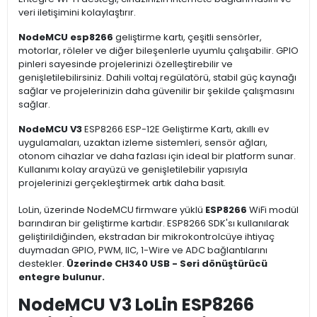
veri iletişimini kolaylaştırır.
NodeMCU esp8266
geliştirme kartı, çeşitli sensörler,
motorlar, röleler ve diğer bileşenlerle uyumlu çalışabilir. GPIO
pinleri sayesinde projelerinizi özelleştirebilir ve
genişletilebilirsiniz. Dahili voltaj regülatörü, stabil güç kaynağı
sağlar ve projelerinizin daha güvenilir bir şekilde çalışmasını
sağlar.
NodeMCU V3
ESP8266 ESP-12E Geliştirme Kartı, akıllı ev
uygulamaları, uzaktan izleme sistemleri, sensör ağları,
otonom cihazlar ve daha fazlası için ideal bir platform sunar.
Kullanımı kolay arayüzü ve genişletilebilir yapısıyla
projelerinizi gerçekleştirmek artık daha basit.
LoLin, üzerinde NodeMCU firmware yüklü
ESP8266
WiFi modül
barındıran bir geliştirme kartıdır. ESP8266 SDK'sı kullanılarak
geliştirildiğinden, ekstradan bir mikrokontrolcüye ihtiyaç
duymadan GPIO, PWM, IIC, 1-Wire ve ADC bağlantılarını
destekler.
Üzerinde CH340 USB - Seri dönüştürücü
entegre bulunur.
NodeMCU V3 LoLin ESP8266