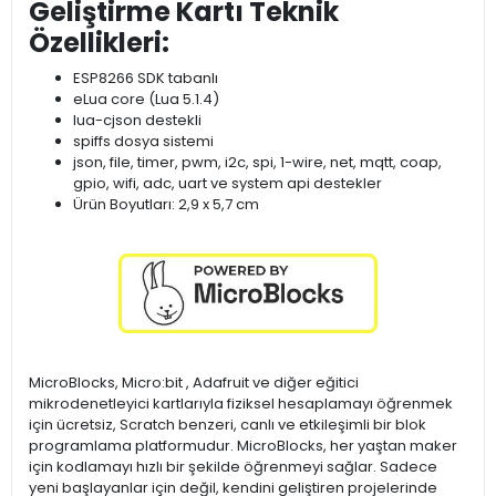
Geliştirme Kartı Teknik
Özellikleri:
ESP8266 SDK tabanlı
eLua core (Lua 5.1.4)
lua-cjson destekli
spiffs dosya sistemi
json, file, timer, pwm, i2c, spi, 1-wire, net, mqtt, coap,
gpio, wifi, adc, uart ve system api destekler
Ürün Boyutları: 2,9 x 5,7 cm
MicroBlocks, Micro:bit , Adafruit ve diğer eğitici
mikrodenetleyici kartlarıyla fiziksel hesaplamayı öğrenmek
için ücretsiz, Scratch benzeri, canlı ve etkileşimli bir blok
programlama platformudur. MicroBlocks, her yaştan maker
için kodlamayı hızlı bir şekilde öğrenmeyi sağlar. Sadece
yeni başlayanlar için değil, kendini geliştiren projelerinde