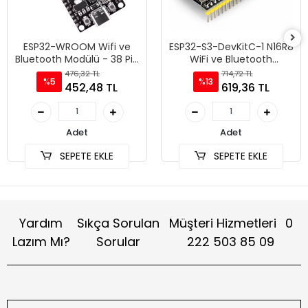
ESP32-WROOM Wifi ve
ESP32-S3-DevKitC-1 N16R8
Bluetooth Modülü - 38 Pin
WiFi ve Bluetooth
Type C
Geliştirme Kartı
476,32 TL
714,72 TL
%5
%13
452,48 TL
619,36 TL
Adet
Adet
SEPETE EKLE
SEPETE EKLE
Yardım
Sıkça Sorulan
Müşteri Hizmetleri
0
Lazım Mı?
Sorular
222 503 85 09