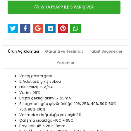
WHATSAPP İLE SİPARİŞ VER
Ürün Açıklaması
Garanti ve Teslimat
Taksit Seçenekleri
Yorumlar
Voltaj göstergesi.
2 Adet usb çıkış soketi
USB voltajı: 5 V/2A
Verim: 96%
Boşta çektiği akım: 5-25mA
8 segment güç çözünürlüğü: 10% 25% 40% 50% 60%
75% 90% 100%
Voltmetre doğruluğu yaklaşık 2%
Çalışma sıcaklığı: -10C + 65C
Boyutlar: 45 × 26 × 18mm