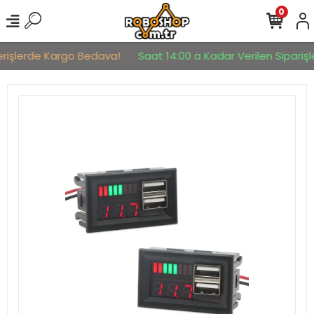
0
erişlerde Kargo Bedava!
Saat 14:00 a Kadar Verilen Siparişle