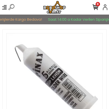
0
erişlerde Kargo Bedava!
Saat 14:00 a Kadar Verilen Siparişle