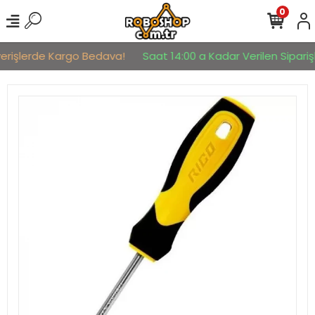
0
verişlerde Kargo Bedava!
Saat 14:00 a Kadar Verilen Siparişl