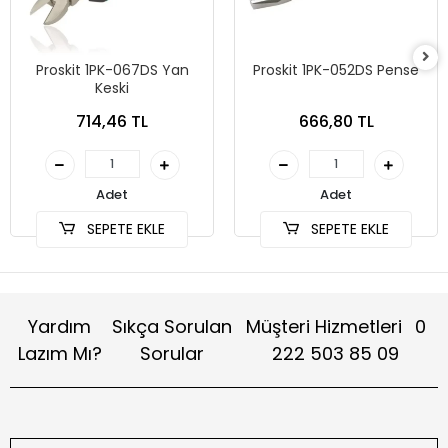
Proskit 1PK-067DS Yan
Proskit 1PK-052DS Pense
Keski
714,46 TL
666,80 TL
Adet
Adet
SEPETE EKLE
SEPETE EKLE
Yardım
Sıkça Sorulan
Müşteri Hizmetleri
0
Lazım Mı?
Sorular
222 503 85 09