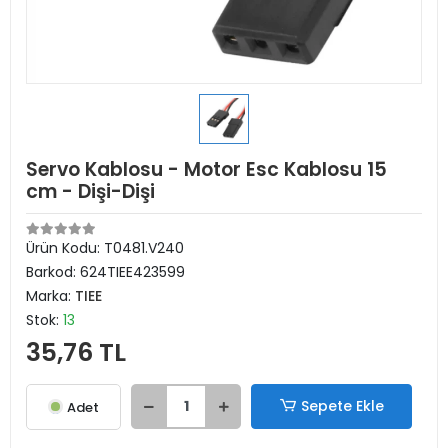
Servo Kablosu - Motor Esc Kablosu 15
cm - Dişi-Dişi
Ürün Kodu:
T0481.V240
Barkod:
624TIEE423599
Marka:
TIEE
Stok:
13
35,76 TL
Sepete Ekle
Adet