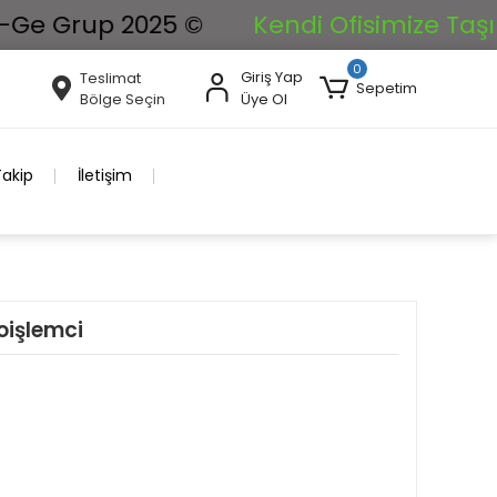
rup 2025 ©
Kendi Ofisimize Taşınıyoruz
0
Giriş Yap
Teslimat
Sepetim
Bölge Seçin
Üye Ol
Takip
İletişim
oişlemci