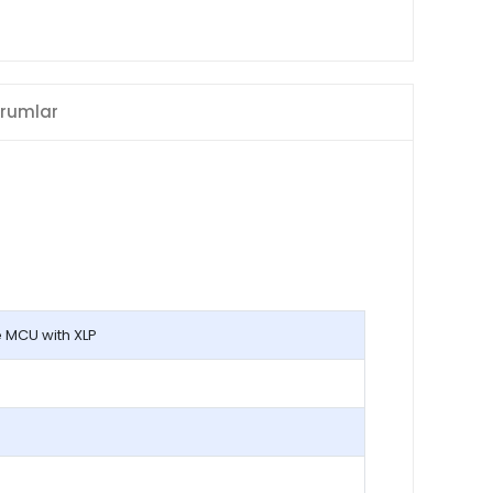
rumlar
 MCU with XLP