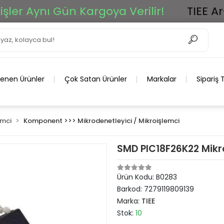
ynı Gün Kargoya Verilir!
TIEE Ar-Ge G
lenen Ürünler
Çok Satan Ürünler
Markalar
Sipariş 
emci
Komponent >>> Mikrodenetleyici / Mikroişlemci
SMD PIC18F26K22 Mikr
Ürün Kodu:
B0283
Barkod:
7279119809139
Marka:
TIEE
Stok:
10