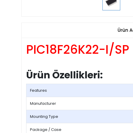
Ürün A
PIC18F26K22-I/SP
Ürün Özellikleri:
Features
Manufacturer
Mounting Type
Package / Case