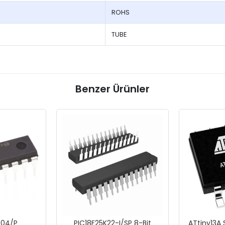
ROHS
TUBE
Benzer Ürünler
-04/P
PIC18F25K22-I/SP 8-Bit
ATtiny13A