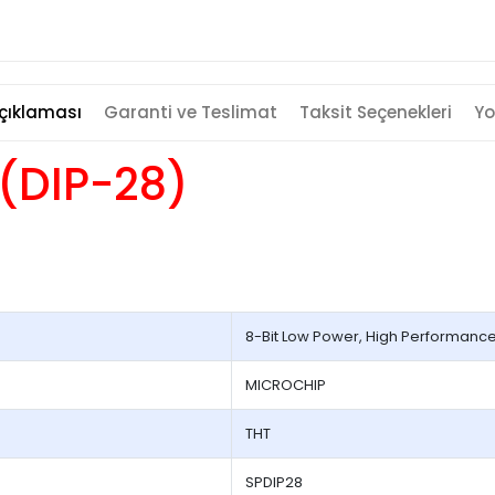
çıklaması
Garanti ve Teslimat
Taksit Seçenekleri
Yo
 (DIP-28)
8-Bit Low Power, High Performance
MICROCHIP
THT
SPDIP28