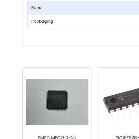
Rohs
Packaging
SMSC MEC1310-NU
PIC16F628