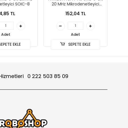
etleyici SOIC-8
20 MHz Mikrodenetleyici
64
TQFP-32
4,85 TL
152,04 TL
Adet
Adet
EPETE EKLE
SEPETE EKLE
Hizmetleri
0 222 503 85 09