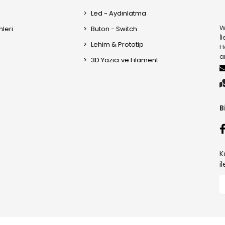
Led - Aydınlatma
W
mleri
Buton - Switch
İ
Lehim & Prototip
H
a
3D Yazıcı ve Filament
B
K
i