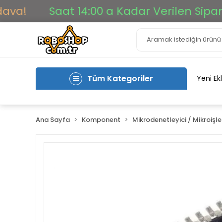
Saat 14:00 a Kadar Verilen Siparişler A
Tüm Kategoriler
Yeni Ek
Ana Sayfa
Komponent
Mikrodenetleyici / Mikroişl