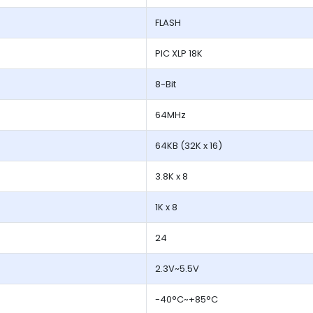
FLASH
PIC XLP 18K
8-Bit
64MHz
64KB (32K x 16)
3.8K x 8
1K x 8
24
2.3V~5.5V
-40°C~+85°C