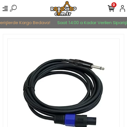
0
verişlerde Kargo Bedava!
Saat 14:00 a Kadar Verilen Siparişl