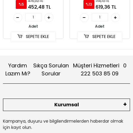
Type C
Geliştirme Kartı
476,32 TL
714,72 TL
%5
%13
452,48 TL
619,36 TL
Adet
Adet
SEPETE EKLE
SEPETE EKLE
Yardım
Sıkça Sorulan
Müşteri Hizmetleri
0
Lazım Mı?
Sorular
222 503 85 09
Kurumsal
Kampanya, duyuru ve bilgilendirmelerden haberdar olmak
için kayıt olun.