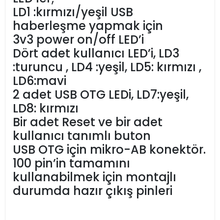
LD1 :kırmızı/yeşil USB
haberleşme yapmak için
3v3 power on/off LED’i
Dört adet kullanıcı LED’i, LD3
:turuncu , LD4 :yeşil, LD5: kırmızı ,
LD6:mavi
2 adet USB OTG LEDi, LD7:yeşil,
LD8: kırmızı
Bir adet Reset ve bir adet
kullanıcı tanımlı buton
USB OTG için mikro-AB konektör.
100 pin’in tamamını
kullanabilmek için montajlı
durumda hazır çıkış pinleri