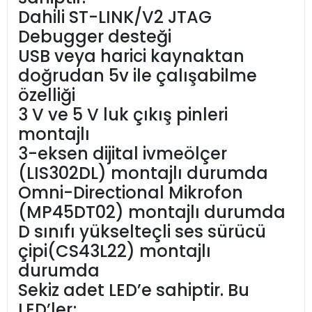
Dahili ST-LINK/V2 JTAG
Debugger desteği
USB veya harici kaynaktan
doğrudan 5v ile çalışabilme
özelliği
3 V ve 5 V luk çıkış pinleri
montajlı
3-eksen dijital ivmeölçer
(LIS302DL) montajlı durumda
Omni-Directional Mikrofon
(MP45DT02) montajlı durumda
D sınıfı yükselteçli ses sürücü
çipi(CS43L22) montajlı
durumda
Sekiz adet LED’e sahiptir. Bu
LED’ler;