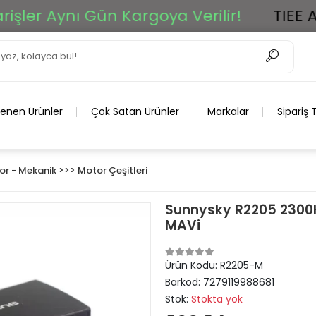
 Aynı Gün Kargoya Verilir!
TIEE Ar-Ge
lenen Ürünler
Çok Satan Ürünler
Markalar
Sipariş 
r - Mekanik >>> Motor Çeşitleri
Sunnysky R2205 2300K
MAVi
Ürün Kodu:
R2205-M
Barkod:
7279119988681
Stok:
Stokta yok