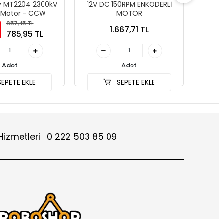
y MT2204 2300kV
12V DC 150RPM ENKODERLİ
12V
z Motor - CCW
MOTOR
857,45 TL
1.667,71 TL
785,95 TL
Adet
Adet
EPETE EKLE
SEPETE EKLE
Hizmetleri
0 222 503 85 09