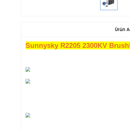
Ürün A
Sunnysky R2205 2300KV Brushle