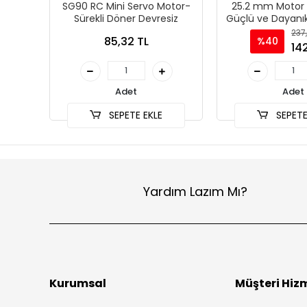
SG90 RC Mini Servo Motor-
25.2 mm Motor 
Sürekli Döner Devresiz
Güçlü ve Dayanık
237
85,32 TL
%40
142
Adet
Adet
SEPETE EKLE
SEPETE
Yardım Lazım Mı?
Kurumsal
Müşteri Hizm