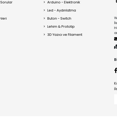
 Sorular
Arduino - Elektronik
Led - Aydınlatma
W
mleri
Buton - Switch
İ
Lehim & Prototip
H
a
3D Yazıcı ve Filament
B
K
i