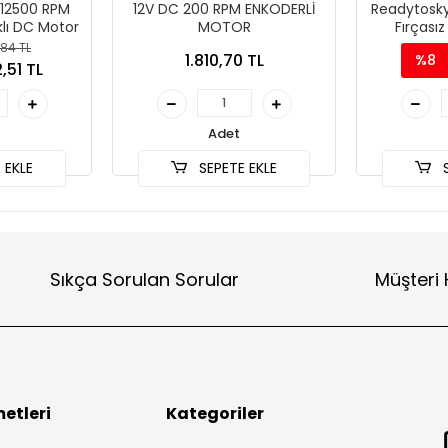
12500 RPM
12V DC 200 RPM ENKODERLİ
Readytosk
lı DC Motor
MOTOR
Fırçası
,84 TL
1.810,70 TL
%8
,51 TL
Adet
 EKLE
SEPETE EKLE
S
Sıkça Sorulan Sorular
Müşteri 
etleri
Kategoriler