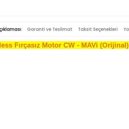
çıklaması
Garanti ve Teslimat
Taksit Seçenekleri
Yo
ss Fırçasız Motor CW - MAVi (Orijinal)