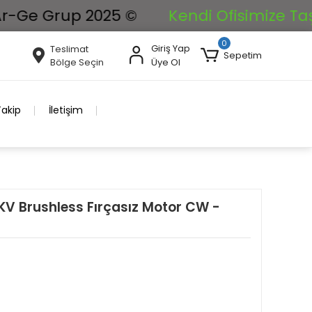
 Grup 2025 ©
Kendi Ofisimize Taşınıyor
0
Giriş Yap
Teslimat
Sepetim
Bölge Seçin
Üye Ol
Takip
İletişim
V Brushless Fırçasız Motor CW -