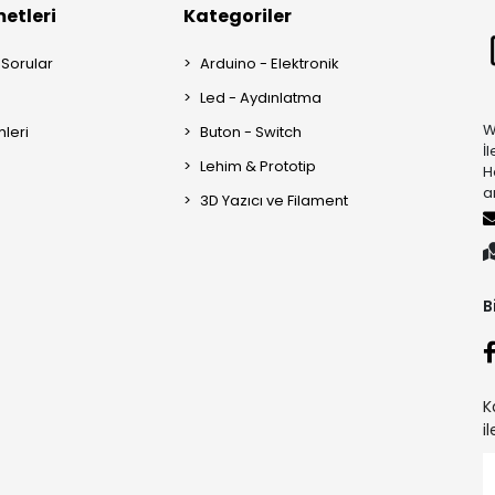
etleri
Kategoriler
 Sorular
Arduino - Elektronik
Led - Aydınlatma
W
mleri
Buton - Switch
İ
Lehim & Prototip
H
a
3D Yazıcı ve Filament
B
K
i