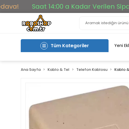
a!
Saat 14:00 a Kadar Verilen Siparişle
Tüm Kategoriler
Yeni Ek
Ana Sayfa
Kablo & Tel
Telefon Kablosu
Kablo &