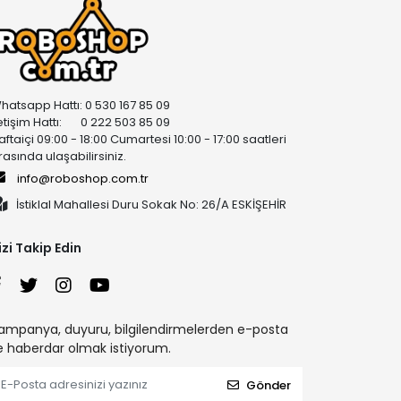
hatsapp Hattı: 0 530 167 85 09
letişim Hattı: 0 222 503 85 09
aftaiçi 09:00 - 18:00 Cumartesi 10:00 - 17:00 saatleri
rasında ulaşabilirsiniz.
info@roboshop.com.tr
İstiklal Mahallesi Duru Sokak No: 26/A ESKİŞEHİR
izi Takip Edin
ampanya, duyuru, bilgilendirmelerden e-posta
le haberdar olmak istiyorum.
Gönder