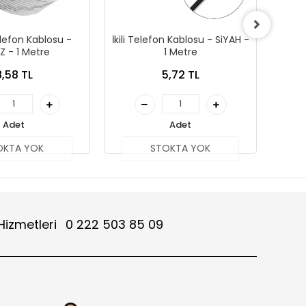
lefon Kablosu -
İkili Telefon Kablosu - SiYAH -
İkili
Z - 1 Metre
1 Metre
8,58 TL
5,72 TL
Adet
Adet
OKTA YOK
STOKTA YOK
Hizmetleri
0 222 503 85 09