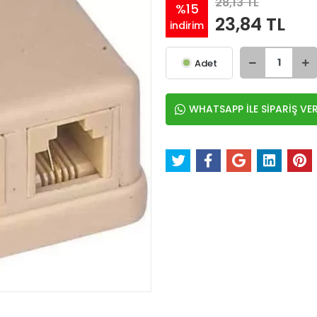
28,13 TL
%15
23,84 TL
indirim
Adet
WHATSAPP İLE SİPARİŞ VE