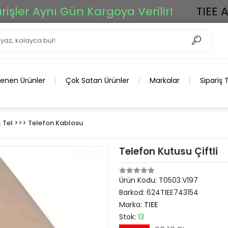
r Aynı Gün Kargoya Verilir!
TIEE Ar-G
lenen Ürünler
Çok Satan Ürünler
Markalar
Sipariş 
 Tel >>> Telefon Kablosu
Telefon Kutusu Çiftli
Ürün Kodu:
T0503.V197
Barkod:
624TIEE743154
Marka:
TIEE
Stok:
13