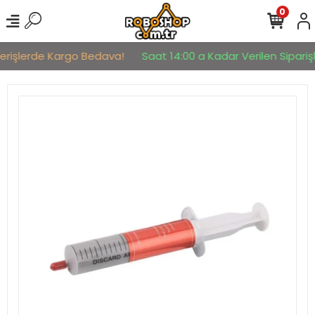
0
verişlerde Kargo Bedava!
Saat 14:00 a Kadar Verilen Siparişl