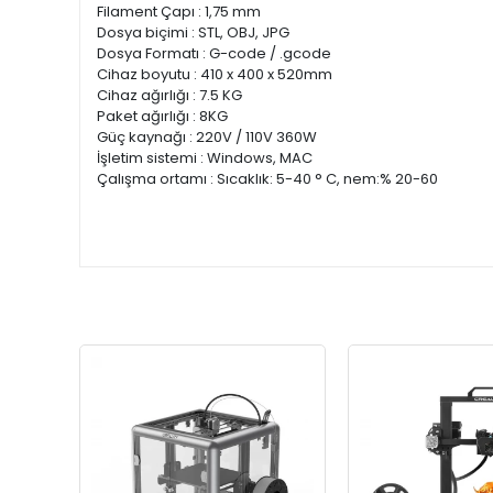
Filament Çapı : 1,75 mm
Dosya biçimi : STL, OBJ, JPG
Dosya Formatı : G-code / .gcode
Cihaz boyutu : 410 x 400 x 520mm
Cihaz ağırlığı : 7.5 KG
Paket ağırlığı : 8KG
Güç kaynağı : 220V / 110V 360W
İşletim sistemi : Windows, MAC
Çalışma ortamı : Sıcaklık: 5-40 ° C, nem:% 20-60