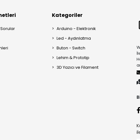
etleri
Kategoriler
 Sorular
Arduino - Elektronik
Led - Aydınlatma
W
mleri
Buton - Switch
İ
Lehim & Prototip
H
a
3D Yazıcı ve Filament
B
K
i