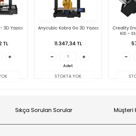
 - 3D Yazıcı
Anycubic Kobra Go 3D Yazıcı
Creality End
Kiti - 
2 TL
11.347,34 TL
5
Adet
YOK
STOKTA YOK
ST
Sıkça Sorulan Sorular
Müşteri 