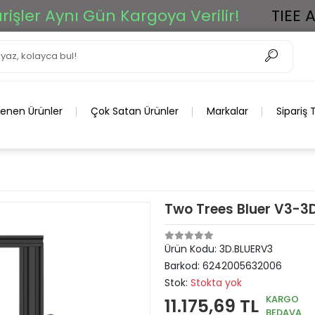
r Aynı Gün Kargoya Verilir!
TIEE Ar-Ge
lenen Ürünler
Çok Satan Ürünler
Markalar
Sipariş 
Two Trees Bluer V3-3D
Ürün Kodu:
3D.BLUERV3
Barkod:
6242005632006
Stok:
Stokta yok
KARGO
11.175,69 TL
BEDAVA