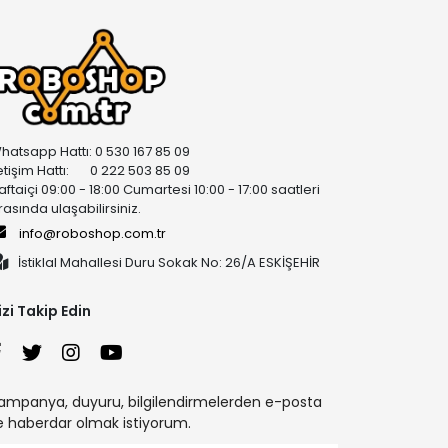
hatsapp Hattı: 0 530 167 85 09
letişim Hattı: 0 222 503 85 09
aftaiçi 09:00 - 18:00 Cumartesi 10:00 - 17:00 saatleri
rasında ulaşabilirsiniz.
info@roboshop.com.tr
İstiklal Mahallesi Duru Sokak No: 26/A ESKİŞEHİR
izi Takip Edin
ampanya, duyuru, bilgilendirmelerden e-posta
le haberdar olmak istiyorum.