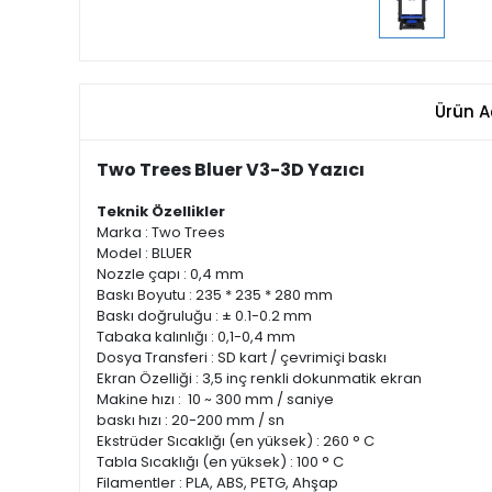
Ürün A
Two Trees Bluer V3-3D Yazıcı
Teknik Özellikler
Marka : Two Trees
Model : BLUER
Nozzle çapı : 0,4 mm
Baskı Boyutu : 235 * 235 * 280 mm
Baskı doğruluğu : ± 0.1-0.2 mm
Tabaka kalınlığı : 0,1-0,4 mm
Dosya Transferi : SD kart / çevrimiçi baskı
Ekran Özelliği : 3,5 inç renkli dokunmatik ekran
Makine hızı : 10 ~ 300 mm / saniye
baskı hızı : 20-200 mm / sn
Ekstrüder Sıcaklığı (en yüksek) : 260 ° C
Tabla Sıcaklığı (en yüksek) : 100 ° C
Filamentler : PLA, ABS, PETG, Ahşap