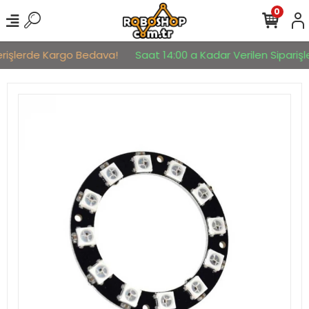
0
erişlerde Kargo Bedava!
Saat 14:00 a Kadar Verilen Siparişle