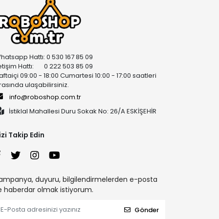
hatsapp Hattı: 0 530 167 85 09
letişim Hattı: 0 222 503 85 09
aftaiçi 09:00 - 18:00 Cumartesi 10:00 - 17:00 saatleri
rasında ulaşabilirsiniz.
info@roboshop.com.tr
İstiklal Mahallesi Duru Sokak No: 26/A ESKİŞEHİR
izi Takip Edin
ampanya, duyuru, bilgilendirmelerden e-posta
le haberdar olmak istiyorum.
Gönder