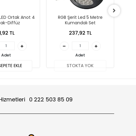
ED Ortak Anot 4
RGB Şerit Led 5 Metre
WS28
ak-Diffüz
Kumandalı Set
Şeri
1,92 TL
237,92 TL
Adet
Adet
EPETE EKLE
STOKTA YOK
Hizmetleri
0 222 503 85 09