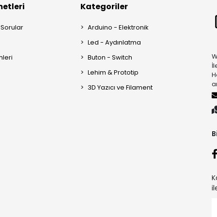
etleri
Kategoriler
 Sorular
Arduino - Elektronik
Led - Aydınlatma
W
mleri
Buton - Switch
İ
Lehim & Prototip
H
a
3D Yazıcı ve Filament
B
K
i