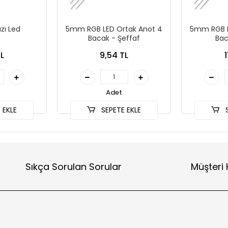
zı Led
5mm RGB LED Ortak Anot 4
5mm RGB L
Bacak - Şeffaf
Bac
TL
9,54 TL
1
Adet
 EKLE
SEPETE EKLE
S
Sıkça Sorulan Sorular
Müşteri 