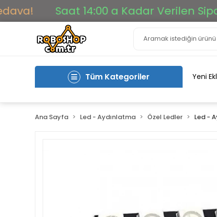
!
Saat 14:00 a Kadar Verilen Siparişle
Tüm Kategoriler
Yeni Ek
Ana Sayfa
Led - Aydınlatma
Özel Ledler
Led - 