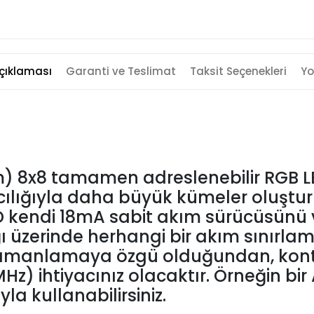
çıklaması
Garanti ve Teslimat
Taksit Seçenekleri
Yo
 8x8 tamamen adreslenebilir RGB LE
 aracılığıyla daha büyük kümeler oluştu
D kendi 18mA sabit akım sürücüsünü v
ğı üzerinde herhangi bir akım sınırl
 zamanlamaya özgü olduğundan, kontro
Hz) ihtiyacınız olacaktır. Örneğin bi
yla kullanabilirsiniz.