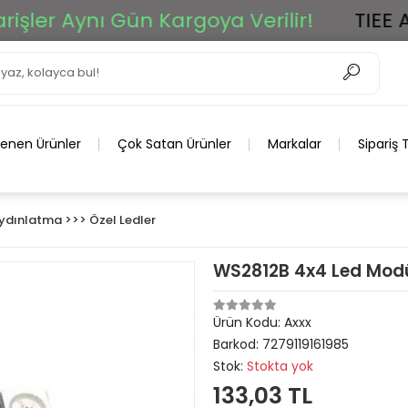
r Aynı Gün Kargoya Verilir!
TIEE Ar-Ge
lenen Ürünler
Çok Satan Ürünler
Markalar
Sipariş 
Aydınlatma >>> Özel Ledler
WS2812B 4x4 Led Mod
Ürün Kodu:
Axxx
Barkod:
7279119161985
Stok:
Stokta yok
133,03 TL