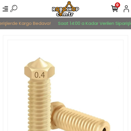
0
erişlerde Kargo Bedava!
Saat 14:00 a Kadar Verilen Siparişle