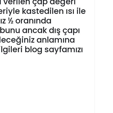
 verilen çap değeri
iyle kastedilen ısı ile
ız ½ oranında
 bunu ancak dış çapı
ileceğiniz anlamına
ilgileri blog sayfamızı