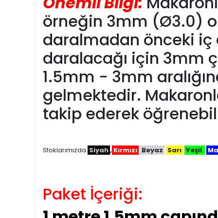
Önemli Bilgi:
Makaronla
örneğin 3mm (Ø3.0) olar
daralmadan önceki iç 
daralacağı için 3mm ça
1.5mm - 3mm aralığınd
gelmektedir. Makaronlar 
takip ederek öğrenebili
Stoklarımızda
Siyah
,
Kırmızı
Beyaz
Sarı
Yeşil
Ma
Paket İçeriği:
1 metre 1.5mm çapın