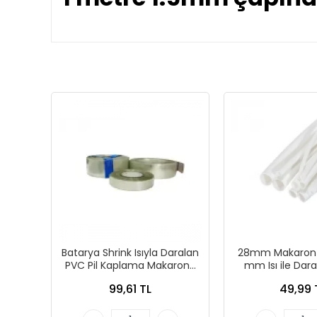
Batarya Shrink Isıyla Daralan
28mm Makaron 
PVC Pil Kaplama Makaronu
mm Isı ile Dar
120x0.08mm - 1 Metre Şeffaf
Makaronu) - 
99,61 TL
49,99 