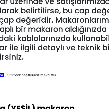
r üzerinde ve satışlarımızda
ak belirtilirse, bu çap değer
çap değeridir. Makaronlarım
plı bir makaron aldığınızda
aki kablolarınızda kullanab
ile ilgili detaylı ve teknik b
rsiniz.
vi
Şeffaf
renk çeşitlerimiz mevcuttur.
da (YEŞİL) makaron