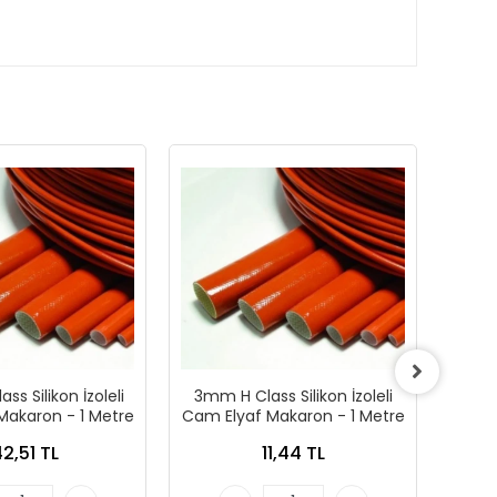
ss Silikon İzoleli
3mm H Class Silikon İzoleli
1.6 m
Makaron - 1 Metre
Cam Elyaf Makaron - 1 Metre
Cam E
42,51 TL
11,44 TL