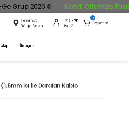
rup 2025 ©
Kendi Ofisimize Taşınıyoruz
0
Giriş Yap
Teslimat
Sepetim
Bölge Seçin
Üye Ol
Takip
İletişim
(1.5mm Isı ile Daralan Kablo