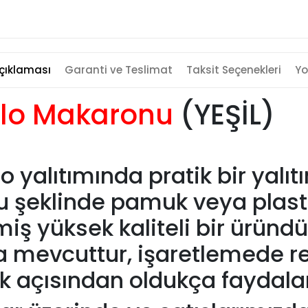
çıklaması
Garanti ve Teslimat
Taksit Seçenekleri
Yo
ablo Makaronu
(YEŞİL)
lo yalıtımında pratik bir yal
u şeklinde pamuk veya plasti
iş yüksek kaliteli bir üründür
a mevcuttur, işaretlemede re
lık açısından oldukça faydalar