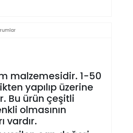
rumlar
ıtım malzemesidir. 1-50
kten yapılıp üzerine
. Bu ürün çeşitli
nkli olmasının
ı vardır.