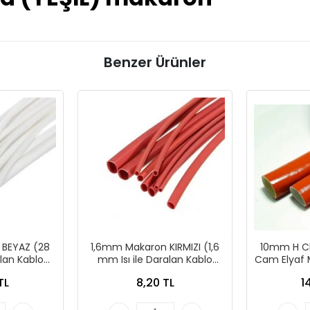
Benzer Ürünler
BEYAZ (28
1,6mm Makaron KIRMIZI (1,6
10mm H Cla
alan Kablo
mm Isı ile Daralan Kablo
Cam Elyaf 
1 metre
Makaronu) - 1 metre
TL
8,20 TL
1