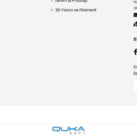
Lehim & Prototip
H
a
3D Yazıcı ve Filament
B
K
i