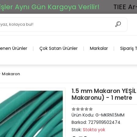
ynı Gün Kargoya Verilir!
TIEE Ar-Ge G
lenen Ürünler
Çok Satan Ürünler
Markalar
Sipariş 
>> Makaron
1.5 mm Makaron YEŞİL 
Makaronu) - 1 metre
Ürün Kodu:
G-MKRN1.5MM
Barkod:
7279119502474
Stok:
Stokta yok