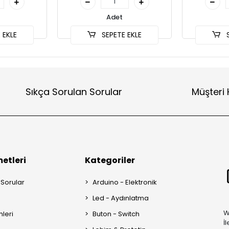
Adet
 EKLE
SEPETE EKLE
S
Sıkça Sorulan Sorular
Müşteri 
etleri
Kategoriler
 Sorular
Arduino - Elektronik
Led - Aydınlatma
W
mleri
Buton - Switch
İ