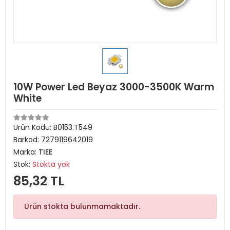
10W Power Led Beyaz 3000-3500K Warm
White
Ürün Kodu:
B0153.T549
Barkod:
7279119642019
Marka:
TIEE
Stok:
Stokta yok
85,32 TL
Ürün stokta bulunmamaktadır.