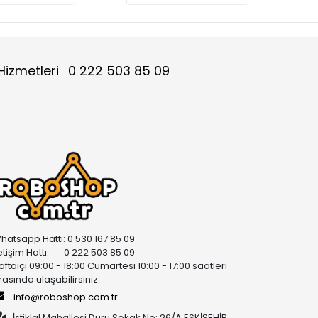
Hizmetleri
0 222 503 85 09
hatsapp Hattı: 0 530 167 85 09
letişim Hattı: 0 222 503 85 09
aftaiçi 09:00 - 18:00 Cumartesi 10:00 - 17:00 saatleri
rasında ulaşabilirsiniz.
info@roboshop.com.tr
İstiklal Mahallesi Duru Sokak No: 26/A ESKİŞEHİR