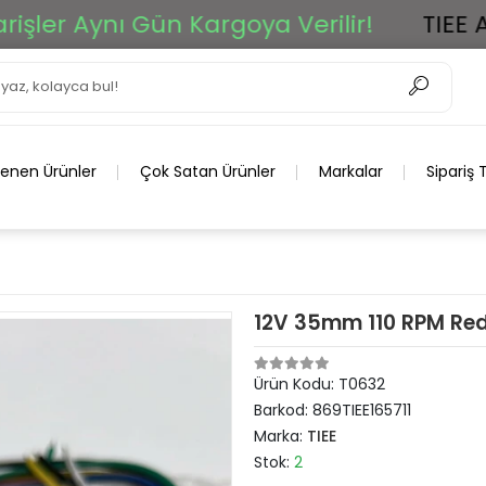
 Aynı Gün Kargoya Verilir!
TIEE Ar-Ge
lenen Ürünler
Çok Satan Ürünler
Markalar
Sipariş 
12V 35mm 110 RPM Redü
Ürün Kodu:
T0632
Barkod:
869TIEE165711
Marka:
TIEE
Stok:
2