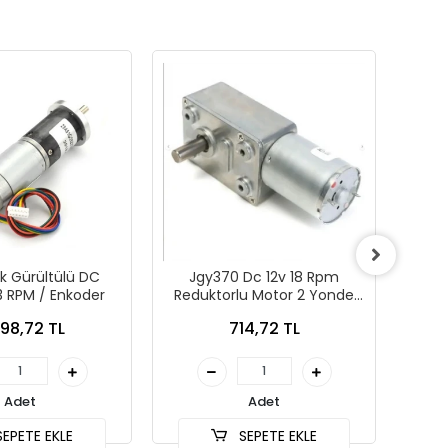
k Gürültülü DC
Jgy370 Dc 12v 18 Rpm
3 RPM / Enkoder
Reduktorlu Motor 2 Yonde
Redük
Donme L Tip Yuksek Tork
98,72 TL
714,72 TL
Metal Disli
Adet
Adet
EPETE EKLE
SEPETE EKLE