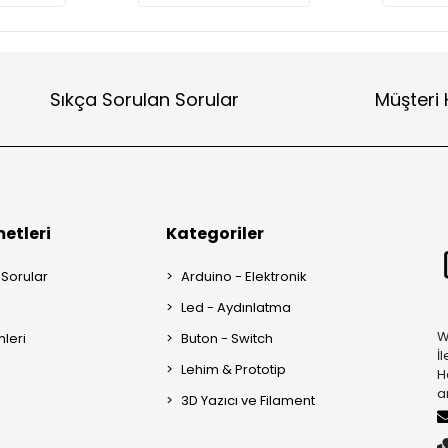
Sıkça Sorulan Sorular
Müşteri 
etleri
Kategoriler
 Sorular
Arduino - Elektronik
Led - Aydınlatma
W
mleri
Buton - Switch
İ
Lehim & Prototip
H
a
3D Yazıcı ve Filament