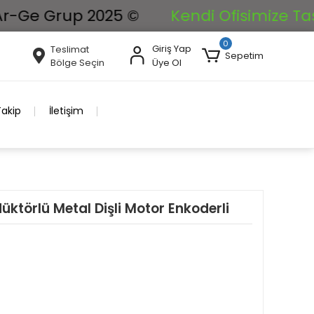
 Grup 2025 ©
Kendi Ofisimize Taşınıyor
0
Giriş Yap
Teslimat
Sepetim
Bölge Seçin
Üye Ol
Takip
İletişim
ktörlü Metal Dişli Motor Enkoderli