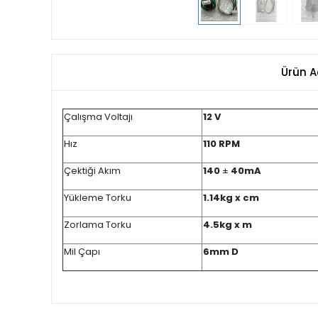
Ürün A
Çalışma Voltajı
12 V
Hız
110
RPM
Çektiği Akım
140
±
40mA
Yükleme Torku
1.14
kg x cm
Zorlama Torku
4.5
kg x m
Mil Çapı
6mm D