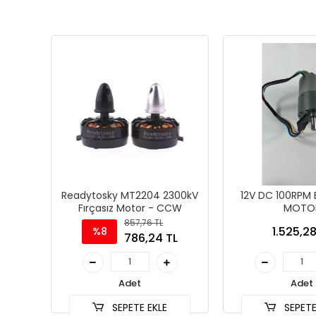
Readytosky MT2204 2300kV
12V DC 100RPM 
Fırçasız Motor - CCW
MOTO
857,76 TL
1.525,28
%8
786,24 TL
Adet
Adet
SEPETE EKLE
SEPETE