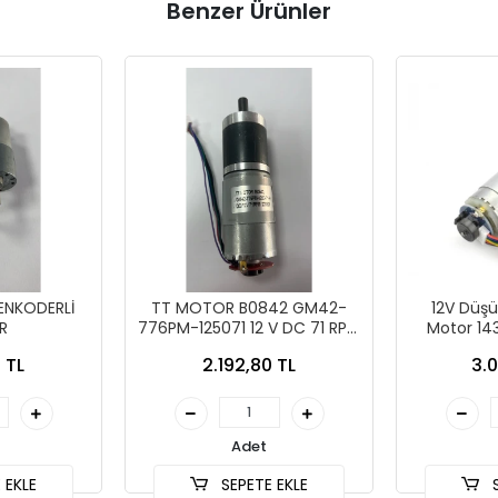
Benzer Ürünler
ENKODERLİ
TT MOTOR B0842 GM42-
12V Düşü
R
776PM-125071 12 V DC 71 RPM
Motor 14
ENKODERLİ
 TL
2.192,80 TL
3.0
Adet
 EKLE
SEPETE EKLE
S