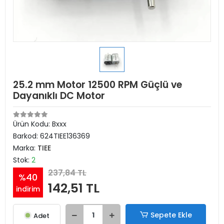
25.2 mm Motor 12500 RPM Güçlü ve
Dayanıklı DC Motor
Ürün Kodu:
Bxxx
Barkod:
624TIEE136369
Marka:
TIEE
Stok:
2
237,84 TL
%40
142,51 TL
indirim
Sepete Ekle
Adet