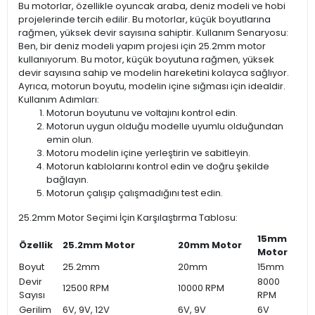
Bu motorlar, özellikle oyuncak araba, deniz modeli ve hobi
projelerinde tercih edilir. Bu motorlar, küçük boyutlarına
rağmen, yüksek devir sayısına sahiptir. Kullanım Senaryosu:
Ben, bir deniz modeli yapım projesi için 25.2mm motor
kullanıyorum. Bu motor, küçük boyutuna rağmen, yüksek
devir sayısına sahip ve modelin hareketini kolayca sağlıyor.
Ayrıca, motorun boyutu, modelin içine sığması için idealdir.
Kullanım Adımları:
Motorun boyutunu ve voltajını kontrol edin.
Motorun uygun olduğu modelle uyumlu olduğundan
emin olun.
Motoru modelin içine yerleştirin ve sabitleyin.
Motorun kablolarını kontrol edin ve doğru şekilde
bağlayın.
Motorun çalışıp çalışmadığını test edin.
25.2mm Motor Seçimi İçin Karşılaştırma Tablosu:
15mm
Özellik
25.2mm Motor
20mm Motor
Motor
Boyut
25.2mm
20mm
15mm
Devir
8000
12500 RPM
10000 RPM
Sayısı
RPM
Gerilim
6V, 9V, 12V
6V, 9V
6V