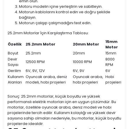
emin olun.
Motoru modelin içine yerleştirin ve sabitleyin.
Motorun kablolarını kontrol edin ve doğru şekilde
bağlayın.
Motorun çalışıp çalışmadığını test edin.
25.2mm Motorlar İçin Karşılaştırma Tablosu:
15mm
Özellik
25.2mm Motor
20mm Motor
Motor
Boyut
25.2mm
20mm
15mm
Devir
8000
12500 RPM
10000 RPM
Sayısı
RPM
Gerilim
6V, 9V, 12V
6V, 9V
6V
Kullanım
Oyuncak araba, deniz
Oyuncak araba,
Hobi
Alanları
modeli, hobi projeleri
hobi projeleri
projeleri
Sonuç: 25.2mm motorlar, küçük boyutlu ve yüksek
performanslı elektrik motorları için en uygun çözümdür. Bu
motorlar, özellikle oyuncak araba, deniz modeli ve hobi
projelerinde tercih edilir. Kullanım kolaylığı ve yüksek devir
sayısına sahip olmaları nedeniyle, bu motorlar, küçük boyutlu
projelerde idealdir.