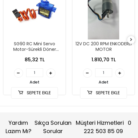
SG90 RC Mini Servo
12V DC 200 RPM ENKODERLİ
Motor-Sürekli Döner
MOTOR
Devresiz
85,32 TL
1.810,70 TL
Adet
Adet
SEPETE EKLE
SEPETE EKLE
Yardım
Sıkça Sorulan
Müşteri Hizmetleri
0
Lazım Mı?
Sorular
222 503 85 09