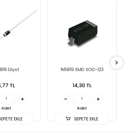
819 Diyot
1N5819 SMD SOD-123
SS24-
,77 TL
14,30 TL
Adet
Adet
EPETE EKLE
SEPETE EKLE