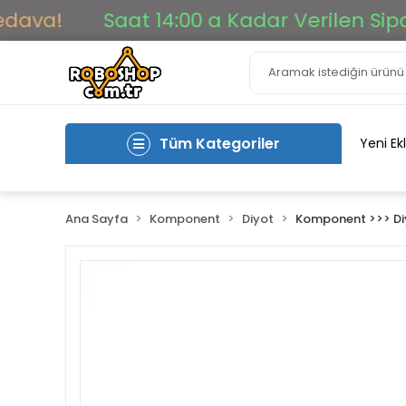
a!
Saat 14:00 a Kadar Verilen Siparişl
Tüm Kategoriler
Yeni Ek
Ana Sayfa
Komponent
Diyot
Komponent >>> Di