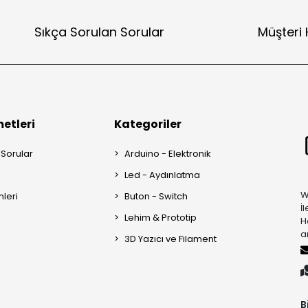
Sıkça Sorulan Sorular
Müşteri 
etleri
Kategoriler
 Sorular
Arduino - Elektronik
Led - Aydınlatma
W
mleri
Buton - Switch
İ
Lehim & Prototip
H
a
3D Yazıcı ve Filament
B