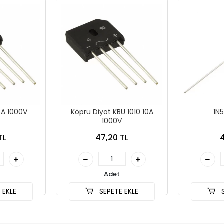
5A 1000V
Köprü Diyot KBU 1010 10A
1N5
1000V
TL
47,20 TL
4
Adet
 EKLE
SEPETE EKLE
S