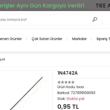
er Aynı Gün Kargoya Verilir!
TIEE Ar-G
lenen Ürünler
Çok Satan Ürünler
Markalar
Sipariş 
yot
1N4742A
Ürün Kodu:
bxxx
Barkod:
7279119109093
Stok:
Stokta yok
0,95 TL