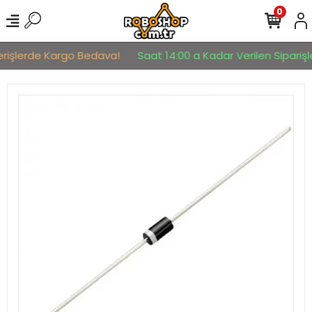
0
erişlerde Kargo Bedava!
Saat 14:00 a Kadar Verilen Siparişle