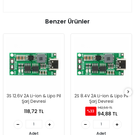
Benzer Ürünler
3S 12.6V 2A Li-ion & Lipo Pil
2S 8.4V 2A Li-ion & Lipo Pil
Şarj Devresi
Şarj Devresi
142,56 TL
118,72 TL
%33
94,88 TL
Adet
Adet