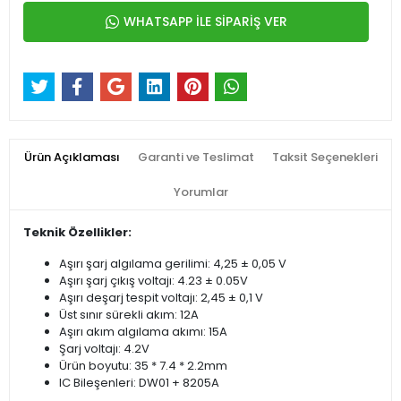
WHATSAPP İLE SİPARİŞ VER
Ürün Açıklaması
Garanti ve Teslimat
Taksit Seçenekleri
Yorumlar
Teknik Özellikler:
Aşırı şarj algılama gerilimi: 4,25 ± 0,05 V
Aşırı şarj çıkış voltajı: 4.23 ± 0.05V
Aşırı deşarj tespit voltajı: 2,45 ± 0,1 V
Üst sınır sürekli akım: 12A
Aşırı akım algılama akımı: 15A
Şarj voltajı: 4.2V
Ürün boyutu: 35 * 7.4 * 2.2mm
IC Bileşenleri: DW01 + 8205A