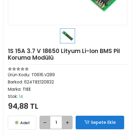
1S 15A 3.7 V 18650 Lityum Li-Ion BMS Pil
Koruma Modülü
Ürün Kodu:
T0616.V289
Barkod:
624TIEE120832
Marka:
TIEE
Stok:
14
94,88 TL
Sepete Ekle
Adet