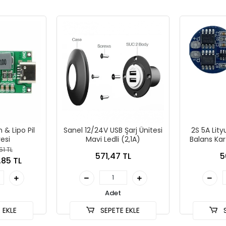
 & Lipo Pil
Sanel 12/24V USB Şarj Ünitesi
2S 5A Lit
esi
Mavi Ledli (2,1A)
Balans Kart
iç
51 TL
571,47 TL
5
,85 TL
Adet
 EKLE
SEPETE EKLE
S