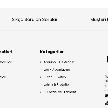
Sıkça Sorulan Sorular
Müşteri 
etleri
Kategoriler
 Sorular
Arduino - Elektronik
Led - Aydınlatma
W
mleri
Buton - Switch
İ
Lehim & Prototip
H
a
3D Yazıcı ve Filament