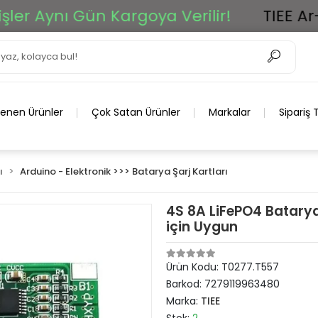
Aynı Gün Kargoya Verilir!
TIEE Ar-Ge 
lenen Ürünler
Çok Satan Ürünler
Markalar
Sipariş 
ı
Arduino - Elektronik >>> Batarya Şarj Kartları
4S 8A LiFePO4 Batarya 
için Uygun
Ürün Kodu:
T0277.T557
Barkod:
7279119963480
Marka:
TIEE