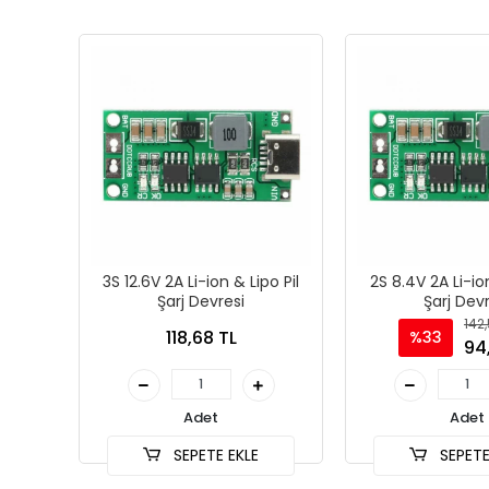
3S 12.6V 2A Li-ion & Lipo Pil
2S 8.4V 2A Li-ion
Şarj Devresi
Şarj Devr
142,
118,68 TL
%33
94
Adet
Adet
SEPETE EKLE
SEPETE