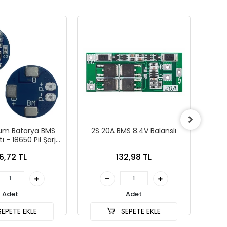
yum Batarya BMS
2S 20A BMS 8.4V Balanslı
1S 1
ı - 18650 Pil Şarjı
Şarj
in Uygun
6,72 TL
132,98 TL
Adet
Adet
EPETE EKLE
SEPETE EKLE