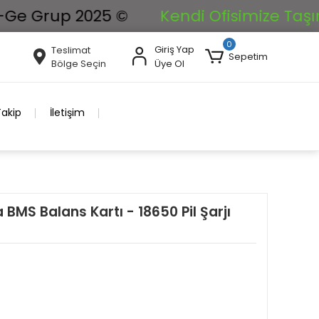
Grup 2025 ©
Kendi Ofisimize Taşınıyoru
0
Giriş Yap
Teslimat
Sepetim
Bölge Seçin
Üye Ol
Takip
İletişim
BMS Balans Kartı - 18650 Pil Şarjı