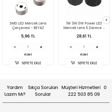
SMD LED Mercek Lens
1W 3W 5W Power LED
Çerçevesi - BEYAZ
Mercek Lens 5 Derece -
SiYAH
5,96 TL
28,61 TL
Adet
Adet
SEPETE EKLE
SEPETE EKLE
Yardım
Sıkça Sorulan
Müşteri Hizmetleri
0
Lazım Mı?
Sorular
222 503 85 09