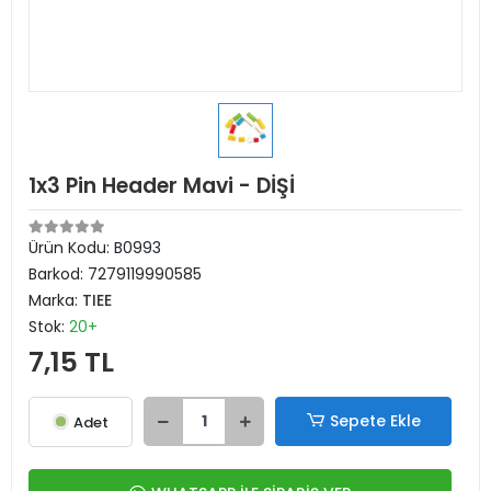
1x3 Pin Header Mavi - DİŞİ
Ürün Kodu:
B0993
Barkod:
7279119990585
Marka:
TIEE
Stok:
20+
7,15 TL
Sepete Ekle
Adet