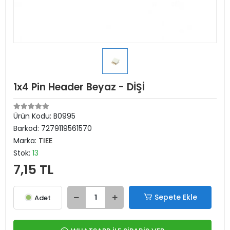
1x4 Pin Header Beyaz - DİŞİ
Ürün Kodu:
B0995
Barkod:
7279119561570
Marka:
TIEE
Stok:
13
7,15 TL
Sepete Ekle
Adet