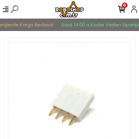
0
erişlerde Kargo Bedava!
Saat 14:00 a Kadar Verilen Siparişle