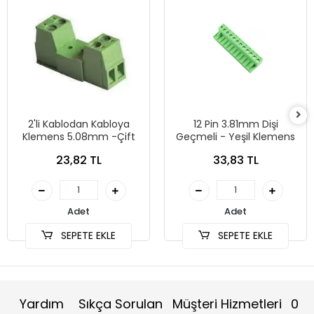
2'li Kablodan Kabloya
12 Pin 3.81mm Dişi
Klemens 5.08mm -Çift
Geçmeli - Yeşil Klemens
23,82 TL
33,83 TL
Adet
Adet
SEPETE EKLE
SEPETE EKLE
Yardım
Sıkça Sorulan
Müşteri Hizmetleri
0