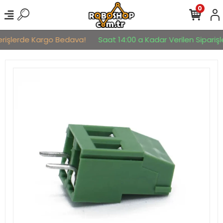
0
erişlerde Kargo Bedava!
Saat 14:00 a Kadar Verilen Siparişle