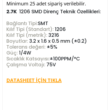
Minimum 25 adet sipariş verilebilir.
2.7K
1206 SMD Direnç Teknik Özellikleri:
Bağlantı Tipi:
SMT
Kılıf Tipi (Standart):
1206
Kılıf Tipi (metrik):
3216
Boyutlar:
3.2 x 1.6 x 0.5 mm (±0.2)
Tolerans değeri:
±5%
Güç:
1/4W
Sıcaklık Katsayısı:
±100PPM/°C
Çalışma Voltajı:
75V
DATASHEET İÇİN TIKLA