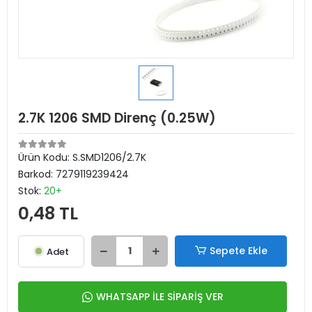
2.7K 1206 SMD Direnç (0.25W)
Ürün Kodu:
S.SMD1206/2.7K
Barkod:
7279119239424
Stok:
20+
0,48 TL
Sepete Ekle
Adet
WHATSAPP İLE SİPARİŞ VER