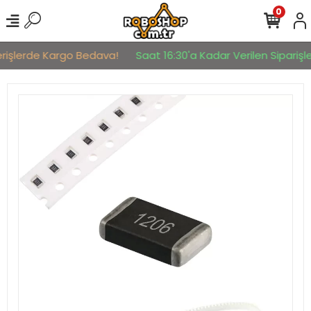
0
erişlerde Kargo Bedava!
Saat 16:30'a Kadar Verilen Siparişler