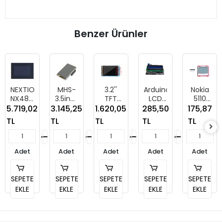
Benzer Ürünler
NEXTION
MHS-
3.2''
Arduino
Nokia
NX4827P043-
3.5inch
TFT
LCD
5110
011R-Y
Display
LCD
Keypad-
LCD
5.719,02
3.145,25
1.620,05
285,50
175,87
Quick
480x320
Tuş
Ekranı
TL
TL
TL
TL
TL
Start
Shield
Takımı
Modülü
Arduino
Shield
-
Mega
- 16x2
Kırmızı
Adet
Adet
Adet
Adet
Adet
2560
Ekran
SEPETE
SEPETE
SEPETE
SEPETE
SEPETE
EKLE
EKLE
EKLE
EKLE
EKLE