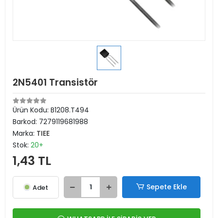
2N5401 Transistör
Ürün Kodu:
B1208.T494
Barkod:
7279119681988
Marka:
TIEE
Stok:
20+
1,43 TL
Sepete Ekle
Adet