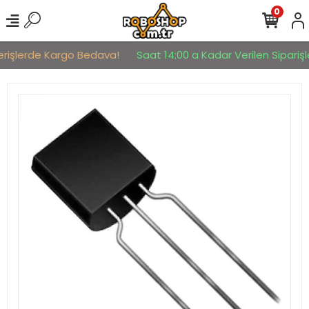
0
erişlerde Kargo Bedava!
Saat 14:00 a Kadar Verilen Siparişle